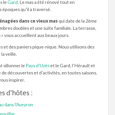
s le
Gard
. Le mas a été rénové tout en
s époques qu’il a traversé.
énagées dans ce vieux mas
qui date de la 2ème
bres doubles et une suite familiale. La terrasse,
s » vous accueillent aux beaux jours.
 et des paniers pique-nique. Nous utilisons des
la veille.
 sillonner le
Pays d’Uzès
et le Gard, l’Hérault et
 de découvertes et d’activités, en toutes saisons.
ous inspirer.
s d'hôtes :
au dans l'Aveyron
enouillac…