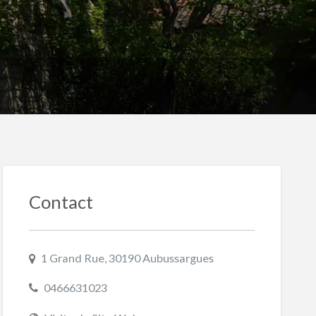
Contact
1 Grand Rue, 30190 Aubussargues
0466631023