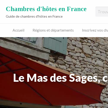
Chambres d'hôtes en France
Guide de chambres d'hôtes en France
Accueil
Régions et départements
Inscrivez vos c
Inscrivez
vos
chambres
d’hôtes
Le Mas des Sages, 