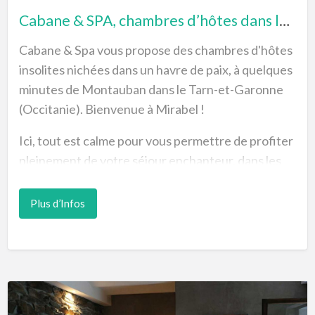
nuits minimum et supplément). La cha…
Cabane & SPA, chambres d’hôtes dans les arbres Montauban
Cabane & Spa vous propose des chambres d'hôtes
insolites nichées dans un havre de paix, à quelques
minutes de Montauban dans le Tarn-et-Garonne
(Occitanie). Bienvenue à Mirabel !
Ici, tout est calme pour vous permettre de profiter
pleinement de votre séjour enchanteur, dans les
arbres, entouré d'une nature pure. Vous pouvez
choisir entre la Cabane du tilleul ou de la Cabane
Plus d’Infos
des oliviers en fonction des disponibilités et des
dates choisies, et ainsi réserver en ligne sur le site
Internet !
Séjour
Une fois votre réservation effectuée chez Cabane