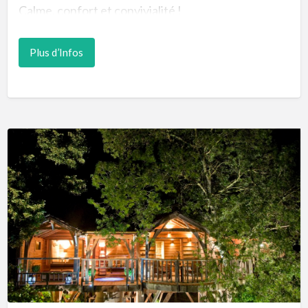
Calme, confort et convivialité !
Le Château La Gravière est idéalement situé au
Plus d’Infos
cœur de la Presqu’île du Médoc, sur la commune
de Vertheuil. Il est proche de Saint Estèphe et de
Pauillac, à deux pas de la Route des Vins pour vos
visites de châteaux et dégustations. Il est aussi
non loin des plages océanes pour vos activités
nautiques et au milieu du Parc Naturel Régional du
Médoc pour vos balades et parcours à vélo.
Vous pourrez choisir votre hébergement parmi
nos 5 chambres d'hôtes : L'Océan et Le Soleil : 2
logements en duplex avec chambre double à
l'étage (lit 180 ou 2 lits de 90cm) et canapé-lit
(160cm) dans le salon. Possibilité de louer en gîtes
indépendants grâce à leur kitchenette (séjour 3