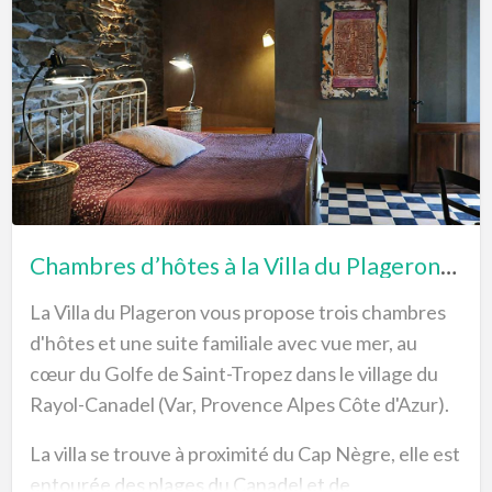
& Spa, vous recevrez toutes les informations pour
que votre séjour dans nos chambres d'hôtes soit le
plus agréable possible :
plan d'accès, activités, options pour le petit-
déjeuner, le déjeuner, le diner.
Afin de parfaire votre séjour, n'hésitez pas à
demander des prestations personnalisées !
Chambres d’hôtes à la Villa du Plageron, Rayol Canadel (Var)
Sur place à votre arrivée, vous profiterez d'un
accueil charmant des propriétaires puis ils se
La Villa du Plageron vous propose trois chambres
feront le p…
d'hôtes et une suite familiale avec vue mer, au
cœur du Golfe de Saint-Tropez dans le village du
Rayol-Canadel (Var, Provence Alpes Côte d'Azur).
La villa se trouve à proximité du Cap Nègre, elle est
entourée des plages du Canadel et de