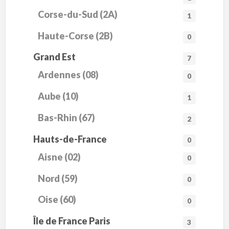
Corse-du-Sud (2A)
1
Haute-Corse (2B)
0
Grand Est
7
Ardennes (08)
0
Aube (10)
1
Bas-Rhin (67)
2
Hauts-de-France
0
Aisne (02)
0
Nord (59)
0
Oise (60)
0
Île de France Paris
3