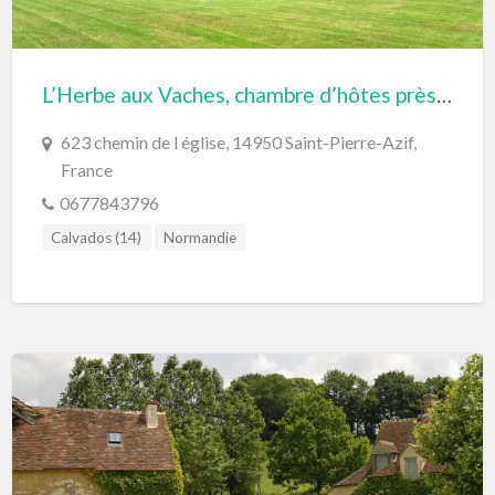
L’Herbe aux Vaches, chambre d’hôtes près de Deauville
623 chemin de l église, 14950 Saint-Pierre-Azif,
France
0677843796
Calvados (14)
Normandie