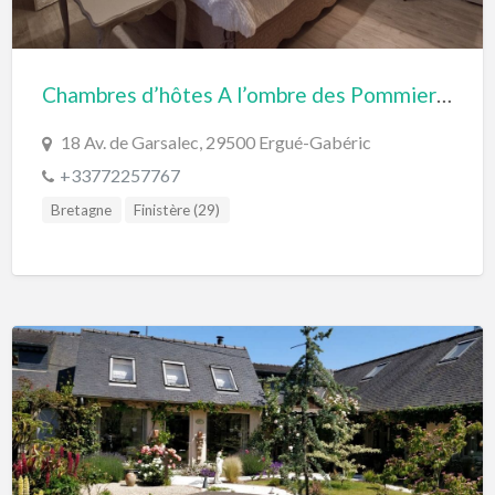
Chambres d’hôtes A l’ombre des Pommiers (Ergué-Gabéric, Finistère)
18 Av. de Garsalec, 29500 Ergué-Gabéric
+33772257767
Bretagne
Finistère (29)