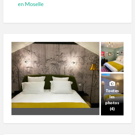
en Moselle
Toutes
les
photos
(4)