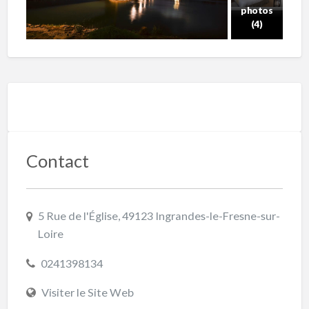
photos
(4)
Contact
5 Rue de l'Église, 49123 Ingrandes-le-Fresne-sur-
Loire
0241398134
Visiter le Site Web