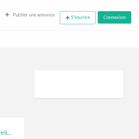
Publier une annonce
S'inscrire
Connexion
Ferme du Genièvre, chambres d’hôtes à Prunay en Yvelines