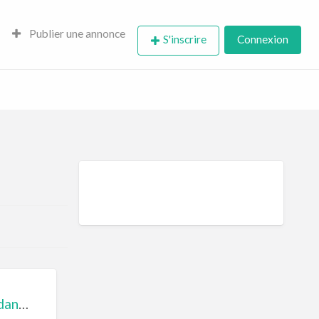
Publier une annonce
S'inscrire
Connexion
Le Val de la Garenne, chambres d’hôtes à Senouillac dans le Tarn