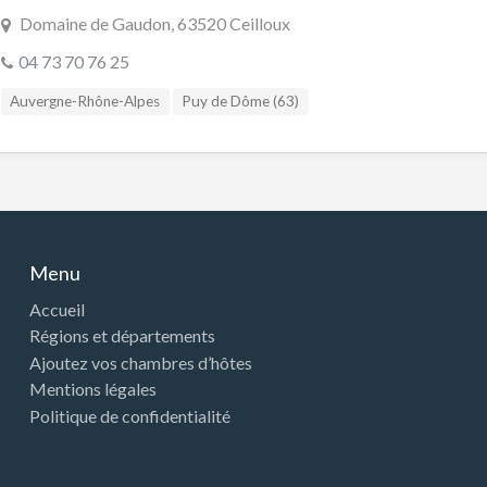
Domaine de Gaudon, 63520 Ceilloux
04 73 70 76 25
Auvergne-Rhône-Alpes
Puy de Dôme (63)
Menu
Accueil
Régions et départements
Ajoutez vos chambres d’hôtes
Mentions légales
Politique de confidentialité