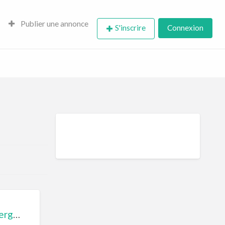
Publier une annonce
S'inscrire
Connexion
Domaine de Gaudon chambres d’hôtes Ceilloux, Auvergne